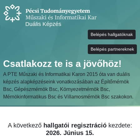
Duális Képzés
Belépés hallgatóknak
Belépés partnereknek
Csatlakozz te is a jövőhöz!
A PTE Műszaki és Informatikai Karon 2015 óta van duális
képzés alapképzéseink vonatkozásában az Építőmérnök
Bsc, Gépészmérnök Bsc, Környezetmérnök Bsc,
Mérnökinformatikus Bsc és Villamosmérnök Bsc szakokon.
A következő
hallgatói regisztráció
kezdete:
2026. Június 15.