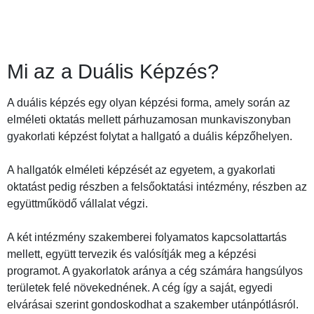
Mi az a Duális Képzés?
A duális képzés egy olyan képzési forma, amely során az
elméleti oktatás mellett párhuzamosan munkaviszonyban
gyakorlati képzést folytat a hallgató a duális képzőhelyen.
A hallgatók elméleti képzését az egyetem, a gyakorlati
oktatást pedig részben a felsőoktatási intézmény, részben az
együttműködő vállalat végzi.
A két intézmény szakemberei folyamatos kapcsolattartás
mellett, együtt tervezik és valósítják meg a képzési
programot. A gyakorlatok aránya a cég számára hangsúlyos
területek felé növekednének. A cég így a saját, egyedi
elvárásai szerint gondoskodhat a szakember utánpótlásról.