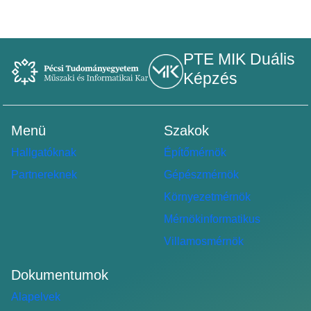
PTE MIK Duális
Képzés
Menü
Szakok
Hallgatóknak
Építőmérnök
Partnereknek
Gépészmérnök
Környezetmérnök
Mérnökinformatikus
Villamosmérnök
Dokumentumok
Alapelvek